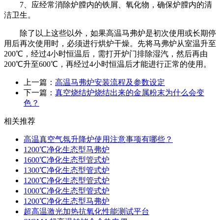
7
、应经常消除炉膛内的铁屑、氧化物，确保炉膛内的清
洁卫生。
除了以上这些以外，如果高温马弗炉是初次使用或长期停
用后再次使用时，必须进行烘炉干燥。先将马弗炉从室温升至
200
℃，经过
4
小时恒温后，需打开炉门排除湿汽，然后再由
200
℃升至
600
℃，再经过
4
小时恒温后才能进行正常的使用。
上一篇：
高温马弗炉安装流程及参数设定
下一篇：
真空烧结炉烧结出来的金属粉末为什么会变
色？
相关推荐
高温真空气氛升降炉使用注意事项有哪些？
1200℃净化生态型马弗炉
1600℃净化生态型管式炉
1300℃净化生态型管式炉
1200℃净化生态型管式炉
1000℃净化生态型管式炉
1200℃净化生态型马弗炉
超高温激光加热抗氧化性能测试平台