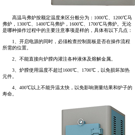
高温马弗炉按额定温度来区分般分为：
1000
℃、
1200
℃马
弗炉，
1300
℃、
1400
℃马弗炉，
1600
℃、
1700
℃马弗炉。无论
是哪种操作过程中的主要注意事项是样的，具体有以下几点：
1
、开启电源的同时，必须检查控制面板是否在操作流程
所需的位置。
2
、不能直接向炉膛内灌注各种液体及熔解金属。
3
、炉膛使用温度不超过
1600
℃、
1700
℃，以免损坏加热
元件。
4
、
400
℃以上不能升温太快，以免影响测量结果和炉子的
寿命。