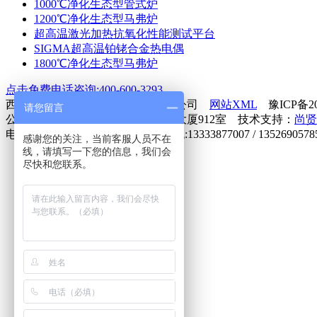
1000℃净化生态型管式炉
1200℃净化生态型马弗炉
超高温激光加热抗氧化性能测试平台
SIGMA超高温铂铑合金热电偶
1800℃净化生态型马弗炉
点击免费电话咨询:400-600-3293
西格马（河南）高温真空设备有限公司
网站XML
豫ICP备200
请您留言
公司地址：洛阳高新区河洛路瑞泽大厦912室 技术支持：
尚贤
电话:0379-63082510/63082512 手机:13333877007 / 1352690578
感谢您的关注，当前客服人员不在
线，请填写一下您的信息，我们会
尽快和您联系。
网站首页
一键拨号
联系我们