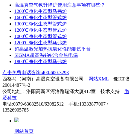
高温真空气氛升降炉使用注意事项有哪些？
1200℃净化生态型马弗炉
1600℃净化生态型管式炉
1300℃净化生态型管式炉
1200℃净化生态型管式炉
1000℃净化生态型管式炉
1200℃净化生态型马弗炉
超高温激光加热抗氧化性能测试平台
SIGMA超高温铂铑合金热电偶
1800℃净化生态型马弗炉
点击免费电话咨询:400-600-3293
西格马（河南）高温真空设备有限公司
网站XML
豫ICP备
20014487号-2
公司地址：洛阳高新区河洛路瑞泽大厦912室 技术支持：
尚
贤科技
电话:0379-63082510/63082512 手机:13333877007 /
13526905785
网站首页