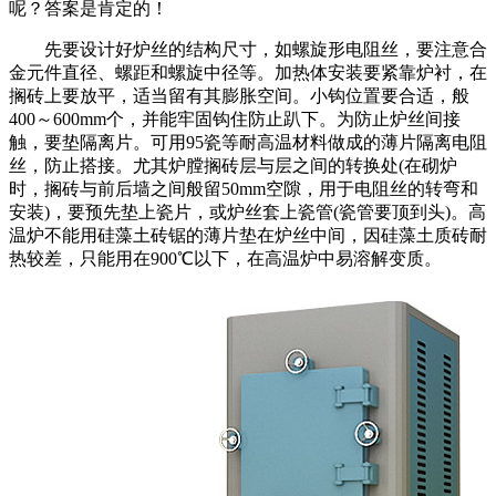
呢？答案是肯定的！
先要设计好炉丝的结构尺寸，如螺旋形电阻丝，要注意合
金元件直径、螺距和螺旋中径等。加热体安装要紧靠炉衬，在
搁砖上要放平，适当留有其膨胀空间。小钩位置要合适，般
400～600mm个，并能牢固钩住防止趴下。为防止炉丝间接
触，要垫隔离片。可用95瓷等耐高温材料做成的薄片隔离电阻
丝，防止搭接。尤其炉膛搁砖层与层之间的转换处(在砌炉
时，搁砖与前后墙之间般留50mm空隙，用于电阻丝的转弯和
安装)，要预先垫上瓷片，或炉丝套上瓷管(瓷管要顶到头)。高
温炉不能用硅藻土砖锯的薄片垫在炉丝中间，因硅藻土质砖耐
热较差，只能用在900℃以下，在高温炉中易溶解变质。