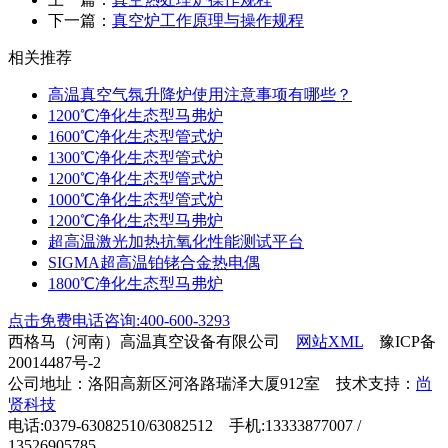
下一篇：
真空炉工作原理与操作规程
相关推荐
高温真空气氛升降炉使用注意事项有哪些？
1200℃净化生态型马弗炉
1600℃净化生态型管式炉
1300℃净化生态型管式炉
1200℃净化生态型管式炉
1000℃净化生态型管式炉
1200℃净化生态型马弗炉
超高温激光加热抗氧化性能测试平台
SIGMA超高温铂铑合金热电偶
1800℃净化生态型马弗炉
点击免费电话咨询:400-600-3293
西格马（河南）高温真空设备有限公司
网站XML
豫ICP备
20014487号-2
公司地址：洛阳高新区河洛路瑞泽大厦912室 技术支持：
尚
贤科技
电话:0379-63082510/63082512 手机:13333877007 /
13526905785