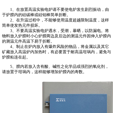
1、在放置高温实验电炉请不要使电炉发生剧烈振动，由
于炉膛内的硅碳棒或硅钼棒简单折断。
2、在升温过程中，不能够使用温度超越限制温度，这样
简单使发热元件损坏。
3、不要高温实验电炉遇水，受潮，暴晒，以防漏电。将
物料放入炉膛时小心炉膛两边及后边的测温元件因伸入炉膛内
的测温元件高温下易于折断。
4、制止在炉内放入有爆炸风险的物品，将金属以及其它
矿藏放入高温炉内加热时，有必要置于耐高温坩埚内，避免与
炉膛粘连在起。
5、膛内若放入含有酸、碱性之化学品或强烈的氧化剂，
请放置于坩埚内，这样能够增加炉膛内的寿数。