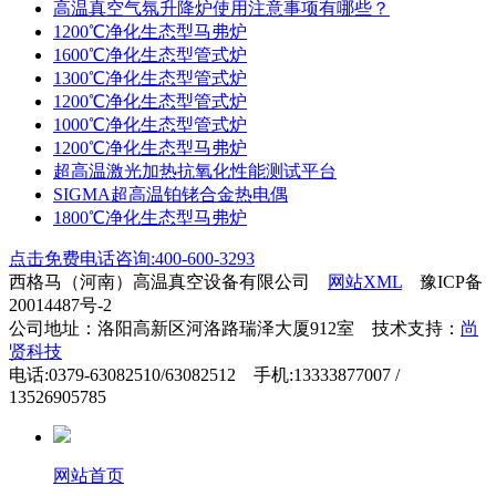
高温真空气氛升降炉使用注意事项有哪些？
1200℃净化生态型马弗炉
1600℃净化生态型管式炉
1300℃净化生态型管式炉
1200℃净化生态型管式炉
1000℃净化生态型管式炉
1200℃净化生态型马弗炉
超高温激光加热抗氧化性能测试平台
SIGMA超高温铂铑合金热电偶
1800℃净化生态型马弗炉
点击免费电话咨询:400-600-3293
西格马（河南）高温真空设备有限公司
网站XML
豫ICP备
20014487号-2
公司地址：洛阳高新区河洛路瑞泽大厦912室 技术支持：
尚
贤科技
电话:0379-63082510/63082512 手机:13333877007 /
13526905785
网站首页