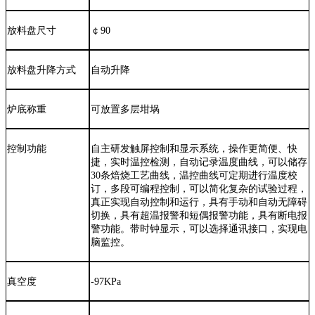
放料盘尺寸
￠
9
0
放料盘升降方式
自动升降
炉底称重
可放置多层坩埚
控制功能
自主研发触屏控制
和显示系统
，操作更简便、快
捷
，
实时温控检测，
自动记录温度
曲线，
可以储存
30
条
焙烧
工艺
曲线
，
温控
曲线
可定期进行温度校
订
，
多段可编程控制，可以简化复杂的试验过程，
真正实现自动控制和运行
，具有手动和自动无障碍
切换，具有超温报警和短偶报警功能，具有断电报
警功能
。
带时钟显示，可以选择通讯接口，实现电
脑监控。
真空度
-97KPa