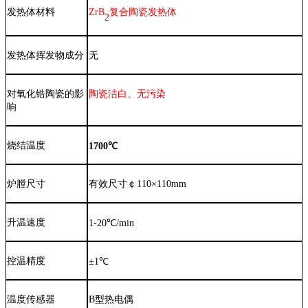
发热体材料
ZrB
复合陶瓷发热体
2
发热体挥发物成分
无
对氧化锆陶瓷的影
陶瓷洁白、无污染
响
烧结温度
1700℃
炉膛尺寸
有效尺寸￠
11
0×110mm
升温速度
1-2
0℃/min
控温精度
±1℃
温度传感器
B
型热电偶