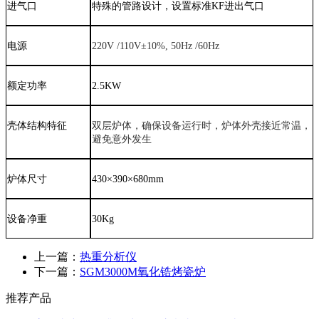
进气口
特殊的管路设计，设置标准
KF
进出气口
电源
220V /110V±10%, 50Hz /60Hz
额定功率
2.5KW
壳体结构特征
双层炉体，确保设备运行时，炉体外壳接近常温，
避免意外发生
炉体尺寸
43
0×
39
0×
68
0mm
设备净重
30Kg
上一篇：
热重分析仪
下一篇：
SGM3000M氧化锆烤瓷炉
推荐产品